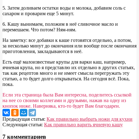
5. Затем доливаем остатки воды и молока, добавим соль с
сахаром и проварим еще 5 минут.
6. Кашу вынимаем, положим в неё сливочное масло и
перемешаем. Что потом? Ням-ням.
На заметку: все добавки к каше готовятся отдельно, а потом,
за несколько минут до окончания или вообще после окончания
приготовления, закладываются в неё.
Есть ещё малоизвестные крупы для варки каш, например,
ячневая крупа, но я представлю их отдельно в других статьях,
так как рецептов много и не имеет смысла перегружать эту
статью, а то будет долго открываться. На сегодня всё. Пока,
пока.
Если эта страница была Вам интересна, поделитесь ссылкой
на нее со своими коллегами и друзьями, нажав на одну из
кнопок ниже. Наверняка, кто-то будет Вам благодарен.
2013-
Предыдущая статья:
Как правильно выбрать ножи для кухни
07-
Следующая статья:
Как правильно варить ячневую кашу
17
7 комментариев