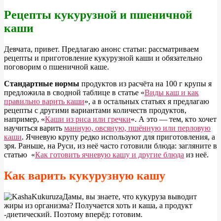
Как
Рецепты кукурузной и пшеничной
сварить
каши
кукурузную
кашу
Д
евчата, привет. Предлагаю анонс статьи: рассматриваем
или
рецепты и приготовление кукурузной каши и обязательно
поговорим о пшеничной каше.
пшеничную
кашу
Стандартные нормы
продуктов из расчёта на 100 г крупы я
предложила в сводной таблице в статье «
Виды каш и как
правильно варить каши
», а в остальных статьях я предлагаю
рецепты с другими вариантами количеств продуктов,
например, «
Каши из риса или гречки
«. А это — тем, кто хочет
научиться варить
манную, овсяную, пшённую или перловую
каши
. Ячневую крупу редко используют для приготовления, а
зря. Раньше, на Руси, из неё часто готовили блюда: загляните в
статью «
Как готовить ячневую кашу и другие блюда
из неё.
Как варить кукурузную кашу
Д
амы, вы знаете, что кукуруза выводит
жиры из организма? Получается хоть и каша, а продукт
-диетический. Поэтому вперёд: готовим.