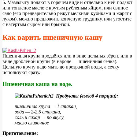
5. Мамалыгу подают в горячем виде и отдельно к ней подают
или топленое масло с крутым рубленым яйцом, или свиное
сало (его предварительно режут мелкими кубиками и жарят с
луком), можно предложить копченую грудинку, или угостите
с натёртым сыром или брынзой.
Как варить пшеничную кашу
П
шеничная крупа продаётся или в виде цельных зёрен, или в
виде дроблёной крупы (в народе — пшеничная сечка).
Цельную крупу надо мыть до прозрачной воды, а сечку
используют сразу.
Пшеничная каша на воде.
Продукты (выход 4 порции):
пшеничная крупа — 1 стакан,
вода — 2-2,5 стакана,
соль и сахар — по вкусу,
масло сливочное
Приготовление: