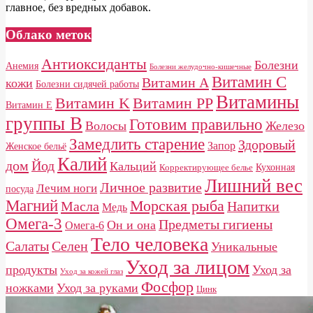
главное, без вредных добавок.
Облако меток
Антиоксиданты
Болезни
Анемия
Болезни желудочно-кишечные
Витамин C
Витамин A
кожи
Болезни сидячей работы
Витамины
Витамин K
Витамин PP
Витамин E
группы B
Готовим правильно
Волосы
Железо
Замедлить старение
Здоровый
Запор
Женское бельё
Калий
дом
Йод
Кальций
Кухонная
Корректирующее белье
Лишний вес
Личное развитие
Лечим ноги
посуда
Магний
Морская рыба
Масла
Напитки
Медь
Омега-3
Предметы гигиены
Он и она
Омега-6
Тело человека
Салаты
Селен
Уникальные
Уход за лицом
продукты
Уход за
Уход за кожей глаз
Фосфор
ножками
Уход за руками
Цинк