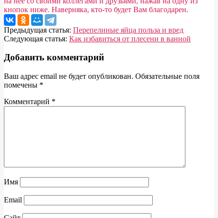
на нее со своими коллегами и друзьями, нажав на одну из
кнопок ниже. Наверняка, кто-то будет Вам благодарен.
2017-
Предыдущая статья:
Перепелиные яйца польза и вред
02-
Следующая статья:
Как избавиться от плесени в ванной
28
Добавить комментарий
Ваш адрес email не будет опубликован.
Обязательные поля
помечены
*
Комментарий
*
Имя
Email
Сайт