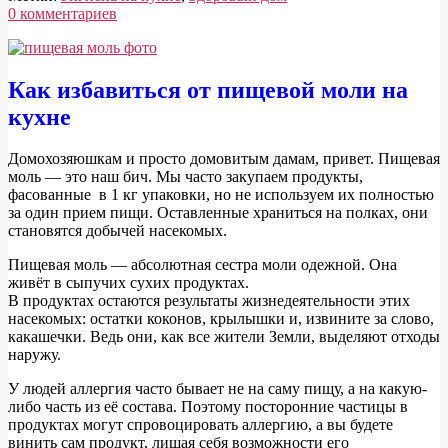
0 комментариев
Пищевая
Как избавиться от пищевой моли на
моль
кухне
как
избавиться
Д
омохозяюшкам и просто домовитым дамам, привет. Пищевая
моль — это наш бич. Мы часто закупаем продукты,
фасованные в 1 кг упаковки, но не используем их полностью
за один прием пищи. Оставленные храниться на полках, они
становятся добычей насекомых.
Пищевая моль — абсолютная сестра моли одежной. Она
живёт в сыпучих сухих продуктах.
В продуктах остаются результаты жизнедеятельности этих
насекомых: остатки коконов, крылышки и, извините за слово,
какашечки. Ведь они, как все жители Земли, выделяют отходы
наружу.
У людей аллергия часто бывает не на саму пищу, а на какую-
либо часть из её состава. Поэтому посторонние частицы в
продуктах могут спровоцировать аллергию, а вы будете
винить сам продукт, лишая себя возможности его