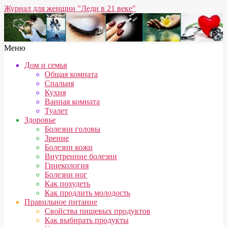
Перейти
Журнал для женщин "Леди в 21 веке"
к
содержимому
Вторичное
Меню
меню
Дом и семья
навигации
Общая комната
Спальня
Кухня
Ванная комната
Туалет
Здоровье
Болезни головы
Зрение
Болезни кожи
Внутренние болезни
Гинекология
Болезни ног
Как похудеть
Как продлить молодость
Правильное питание
Свойства пищевых продуктов
Как выбирать продукты