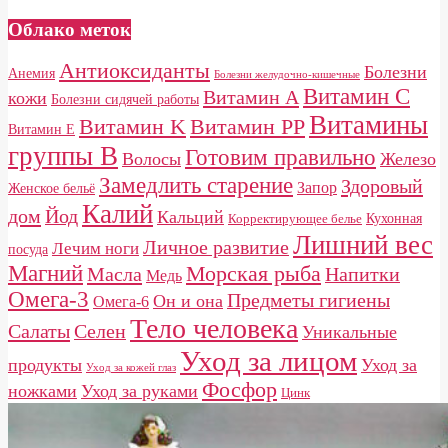
Облако меток
Антиоксиданты
Болезни
Анемия
Болезни желудочно-кишечные
Витамин C
Витамин A
кожи
Болезни сидячей работы
Витамины
Витамин K
Витамин PP
Витамин E
группы B
Готовим правильно
Волосы
Железо
Замедлить старение
Здоровый
Запор
Женское бельё
Калий
дом
Йод
Кальций
Кухонная
Корректирующее белье
Лишний вес
Личное развитие
Лечим ноги
посуда
Магний
Морская рыба
Масла
Напитки
Медь
Омега-3
Предметы гигиены
Он и она
Омега-6
Тело человека
Салаты
Селен
Уникальные
Уход за лицом
продукты
Уход за
Уход за кожей глаз
Фосфор
ножками
Уход за руками
Цинк