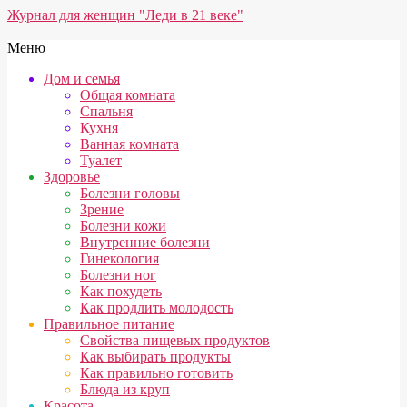
Перейти
Журнал для женщин "Леди в 21 веке"
к
содержимому
Вторичное
Меню
меню
Дом и семья
навигации
Общая комната
Спальня
Кухня
Ванная комната
Туалет
Здоровье
Болезни головы
Зрение
Болезни кожи
Внутренние болезни
Гинекология
Болезни ног
Как похудеть
Как продлить молодость
Правильное питание
Свойства пищевых продуктов
Как выбирать продукты
Как правильно готовить
Блюда из круп
Красота