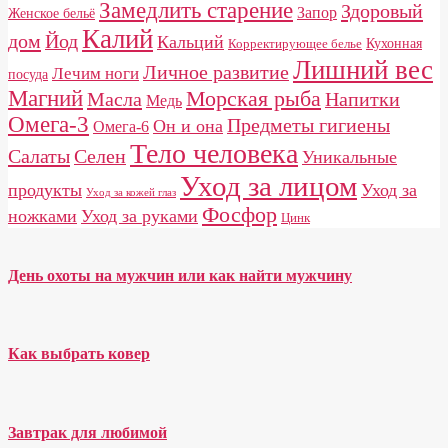
Замедлить старение
Здоровый
Запор
Женское бельё
Калий
дом
Йод
Кальций
Кухонная
Корректирующее белье
Лишний вес
Личное развитие
Лечим ноги
посуда
Магний
Морская рыба
Масла
Напитки
Медь
Омега-3
Предметы гигиены
Он и она
Омега-6
Тело человека
Салаты
Селен
Уникальные
Уход за лицом
продукты
Уход за
Уход за кожей глаз
Фосфор
ножками
Уход за руками
Цинк
День охоты на мужчин или как найти мужчину
Как выбрать ковер
Завтрак для любимой