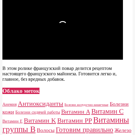
В этом ролике французский повар делится рецептом
настоящего французского майонеза. Готовится легко и,
главное, без вредных добавок.
Облако меток
Антиоксиданты
Болезни
Анемия
Болезни желудочно-кишечные
Витамин C
Витамин A
кожи
Болезни сидячей работы
Витамины
Витамин K
Витамин PP
Витамин E
группы B
Готовим правильно
Волосы
Железо