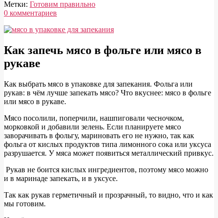
Метки:
Готовим правильно
0 комментариев
Мясо
Как запечь мясо в фольге или мясо в
в
рукаве
упаковке
для
К
ак выбрать мясо в упаковке для запекания. Фольга или
запекания
рукав: в чём лучше запекать мясо? Что вкуснее: мясо в фольге
или мясо в рукаве.
или
мясо
Мясо посолили, поперчили, нашпиговали чесночком,
морковкой и добавили зелень. Если планируете мясо
в
заворачивать в фольгу, мариновать его не нужно, так как
фольге
фольга от кислых продуктов типа лимонного сока или уксуса
разрушается. У мяса может появиться металлический привкус.
и
Рукав не боится кислых ингредиентов, поэтому мясо можно
мясо
и в маринаде запекать, и в уксусе.
в
Так как рукав герметичный и прозрачный, то видно, что и как
рукаве.
мы готовим.
что