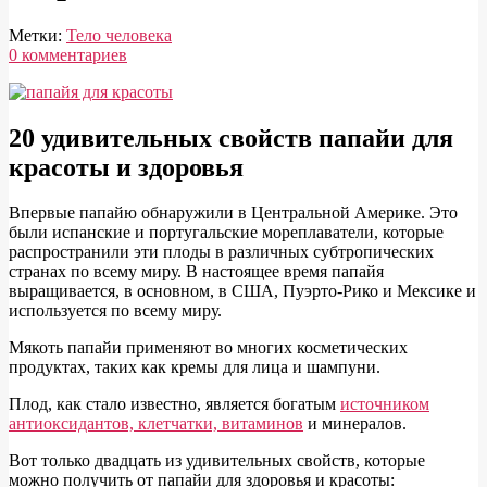
Метки:
Тело человека
0 комментариев
Использование
20 удивительных свойств папайи для
свойств
красоты и здоровья
папайя
для
В
первые папайю обнаружили в Центральной Америке. Это
красоты
были испанские и португальские мореплаватели, которые
распространили эти плоды в различных субтропических
и
странах по всему миру. В настоящее время папайя
здоровья
выращивается, в основном, в США, Пуэрто-Рико и Мексике и
используется по всему миру.
Мякоть папайи применяют во многих косметических
продуктах, таких как кремы для лица и шампуни.
Плод, как стало известно, является богатым
источником
антиоксидантов, клетчатки, витаминов
и минералов.
Вот только двадцать из удивительных свойств, которые
можно получить от папайи для здоровья и красоты: