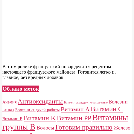
В этом ролике французский повар делится рецептом
настоящего французского майонеза. Готовится легко и,
главное, без вредных добавок.
Облако меток
Антиоксиданты
Болезни
Анемия
Болезни желудочно-кишечные
Витамин C
Витамин A
кожи
Болезни сидячей работы
Витамины
Витамин K
Витамин PP
Витамин E
группы B
Готовим правильно
Волосы
Железо