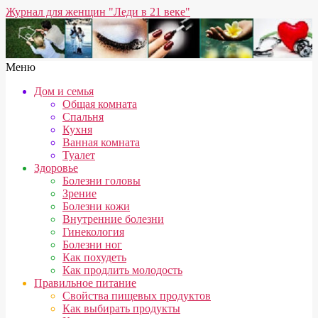
Перейти
Журнал для женщин "Леди в 21 веке"
к
содержимому
Вторичное
Меню
меню
Дом и семья
навигации
Общая комната
Спальня
Кухня
Ванная комната
Туалет
Здоровье
Болезни головы
Зрение
Болезни кожи
Внутренние болезни
Гинекология
Болезни ног
Как похудеть
Как продлить молодость
Правильное питание
Свойства пищевых продуктов
Как выбирать продукты