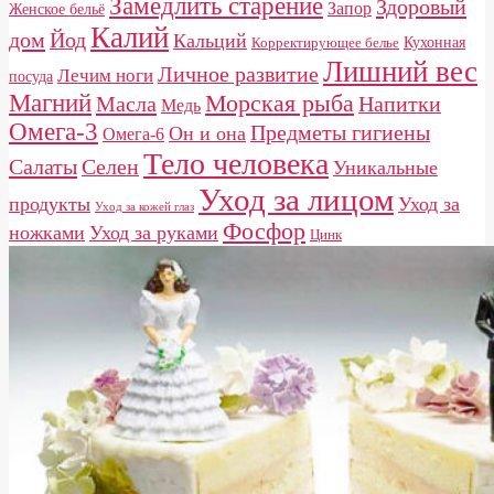
Замедлить старение
Здоровый
Запор
Женское бельё
Калий
дом
Йод
Кальций
Кухонная
Корректирующее белье
Лишний вес
Личное развитие
Лечим ноги
посуда
Магний
Морская рыба
Масла
Напитки
Медь
Омега-3
Предметы гигиены
Он и она
Омега-6
Тело человека
Салаты
Селен
Уникальные
Уход за лицом
продукты
Уход за
Уход за кожей глаз
Фосфор
ножками
Уход за руками
Цинк